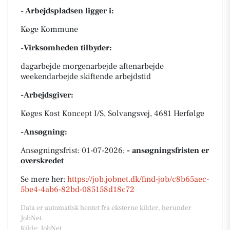
- Arbejdspladsen ligger i:
Køge Kommune
-Virksomheden tilbyder:
dagarbejde morgenarbejde aftenarbejde
weekendarbejde skiftende arbejdstid
-Arbejdsgiver:
Køges Kost Koncept I/S, Solvangsvej, 4681 Herfølge
-Ansøgning:
Ansøgningsfrist: 01-07-2026;
- ansøgningsfristen er
overskredet
Se mere her:
https://job.jobnet.dk/find-job/c8b65aec-
5be4-4ab6-82bd-085158d18c72
Data er automatisk hentet fra eksterne kilder, herunder
JobNet.
Kilde: JobNet