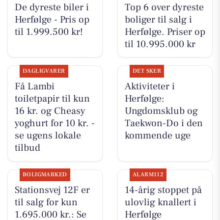
De dyreste biler i
Top 6 over dyreste
Herfølge - Pris op
boliger til salg i
til 1.999.500 kr!
Herfølge. Priser op
til 10.995.000 kr
DAGLIGVARER
DET SKER
Få Lambi
Aktiviteter i
toiletpapir til kun
Herfølge:
16 kr. og Cheasy
Ungdomsklub og
yoghurt for 10 kr. -
Taekwon-Do i den
se ugens lokale
kommende uge
tilbud
BOLIGMARKED
ALARM112
Stationsvej 12F er
14-årig stoppet på
til salg for kun
ulovlig knallert i
1.695.000 kr.: Se
Herfølge