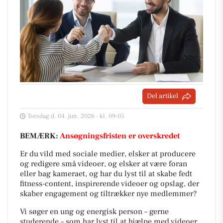
Del artikel
Torsdag d. 04. jun. 2026 - kl. 09:05
BEMÆRK:
Ansøgningsfristen er overskredet
Er du vild med sociale medier, elsker at producere
og redigere små videoer, og elsker at være foran
eller bag kameraet, og har du lyst til at skabe fedt
fitness-content, inspirerende videoer og opslag, der
skaber engagement og tiltrækker nye medlemmer?
Vi søger en ung og energisk person – gerne
studerende – som har lyst til at hjælpe med videoer,