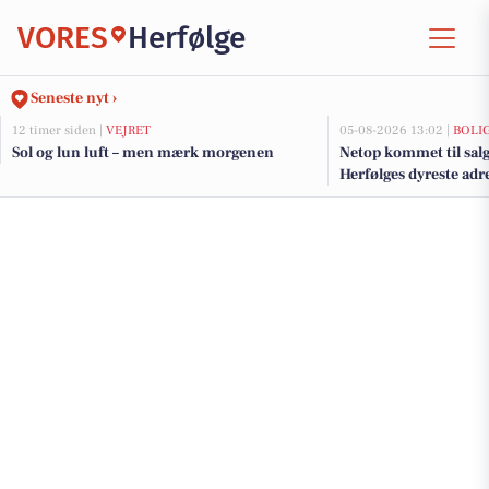
VORES
Herfølge
Seneste nyt ›
12 timer siden |
VEJRET
05-08-2026 13:02 |
BOLI
Sol og lun luft – men mærk morgenen
Netop kommet til salg
Herfølges dyreste adr