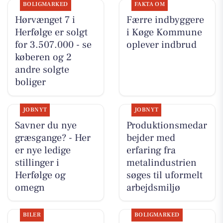
BOLIGMARKED
FAKTA OM
Hørvænget 7 i
Færre indbyggere
Herfølge er solgt
i Køge Kommune
for 3.507.000 - se
oplever indbrud
køberen og 2
andre solgte
boliger
JOBNYT
JOBNYT
Savner du nye
Produktionsmedar
græsgange? - Her
bejder med
er nye ledige
erfaring fra
stillinger i
metalindustrien
Herfølge og
søges til uformelt
omegn
arbejdsmiljø
BILER
BOLIGMARKED