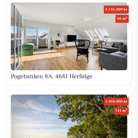
1.745.000 kr
2
86 m
Pogebanken 8A, 4681 Herfølge
1.950.000 kr
2
741 m