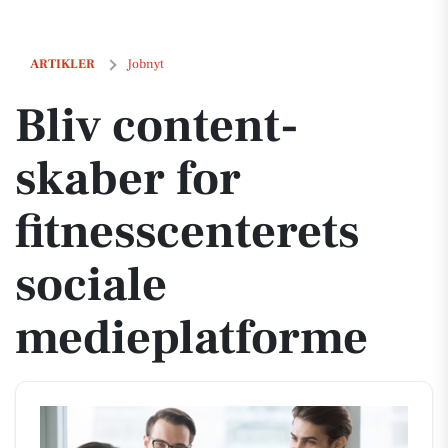
Bliv content-skaber for fitnesscenterets sociale medieplatforme
ARTIKLER
Jobnyt
Bliv content-
skaber for
fitnesscenterets
sociale
medieplatforme