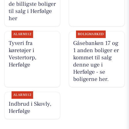
de billigste boliger
til salg i Herfølge
her
ALARM112
BOLIGMARKED
Tyveri fra
Gåsebanken 17 og
køretøjer i
1 anden boliger er
Vestertorp,
kommet til salg
Herfølge
denne uge i
Herfølge - se
boligerne her.
ALARM112
Indbrud i Skovly,
Herfølge