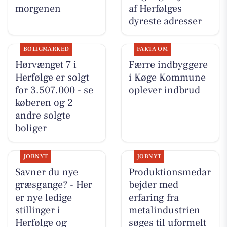
morgenen
af Herfølges
dyreste adresser
BOLIGMARKED
FAKTA OM
Hørvænget 7 i
Færre indbyggere
Herfølge er solgt
i Køge Kommune
for 3.507.000 - se
oplever indbrud
køberen og 2
andre solgte
boliger
JOBNYT
JOBNYT
Savner du nye
Produktionsmedar
græsgange? - Her
bejder med
er nye ledige
erfaring fra
stillinger i
metalindustrien
Herfølge og
søges til uformelt