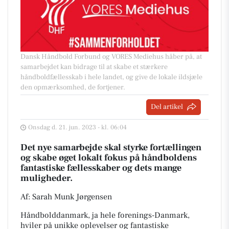
Dansk Håndbold Forbund og VORES Mediehus håber på, at
samarbejdet kan bidrage til at skabe et stærkere
håndboldfællesskab i hele landet, og give de lokale ildsjæle
den opmærksomhed, de fortjener.
Del artikel
Onsdag d. 21. jun. 2023 - kl. 06:04
Det nye samarbejde skal styrke fortællingen
og skabe øget lokalt fokus på håndboldens
fantastiske fællesskaber og dets mange
muligheder.
Af: Sarah Munk Jørgensen
Håndbolddanmark, ja hele forenings-Danmark,
hviler på unikke oplevelser og fantastiske