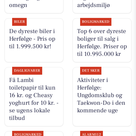
omegn
arbejdsmiljø
BILER
BOLIGMARKED
De dyreste biler i
Top 6 over dyreste
Herfølge - Pris op
boliger til salg i
til 1.999.500 kr!
Herfølge. Priser op
til 10.995.000 kr
DAGLIGVARER
DET SKER
Få Lambi
Aktiviteter i
toiletpapir til kun
Herfølge:
16 kr. og Cheasy
Ungdomsklub og
yoghurt for 10 kr. -
Taekwon-Do i den
se ugens lokale
kommende uge
tilbud
BOLIGMARKED
ALARM112