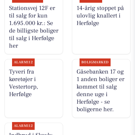
Stationsvej 12F er
14-årig stoppet på
til salg for kun
ulovlig knallert i
1.695.000 kr.: Se
Herfølge
de billigste boliger
til salg i Herfølge
her
ALARM112
BOLIGMARKED
Tyveri fra
Gåsebanken 17 og
køretøjer i
1 anden boliger er
Vestertorp,
kommet til salg
Herfølge
denne uge i
Herfølge - se
boligerne her.
ALARM112