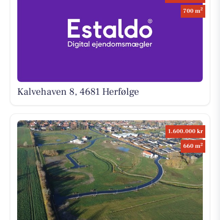
2
700 m
Kalvehaven 8, 4681 Herfølge
1.600.000 kr
2
660 m