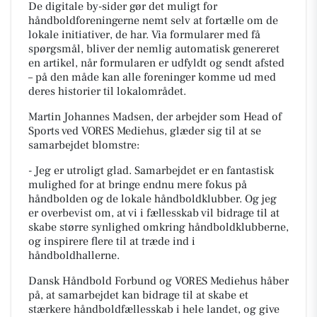
De digitale by-sider gør det muligt for
håndboldforeningerne nemt selv at fortælle om de
lokale initiativer, de har. Via formularer med få
spørgsmål, bliver der nemlig automatisk genereret
en artikel, når formularen er udfyldt og sendt afsted
– på den måde kan alle foreninger komme ud med
deres historier til lokalområdet.
Martin Johannes Madsen, der arbejder som Head of
Sports ved VORES Mediehus, glæder sig til at se
samarbejdet blomstre:
- Jeg er utroligt glad. Samarbejdet er en fantastisk
mulighed for at bringe endnu mere fokus på
håndbolden og de lokale håndboldklubber. Og jeg
er overbevist om, at vi i fællesskab vil bidrage til at
skabe større synlighed omkring håndboldklubberne,
og inspirere flere til at træde ind i
håndboldhallerne.
Dansk Håndbold Forbund og VORES Mediehus håber
på, at samarbejdet kan bidrage til at skabe et
stærkere håndboldfællesskab i hele landet, og give