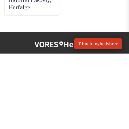
Indbrud i Skovly,
Herfølge
VORES
Herfølge
Tilmeld nyhedsbrev
OM VORES DIGITAL
Om os
For annoncører
Vilkår og Privatlivspolitik