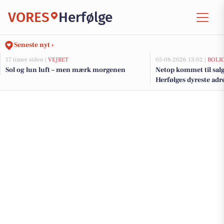
VORES
Herfølge
Seneste nyt ›
17 timer siden |
VEJRET
05-08-2026 13:02 |
BOLI
Sol og lun luft – men mærk morgenen
Netop kommet til salg
Herfølges dyreste adr