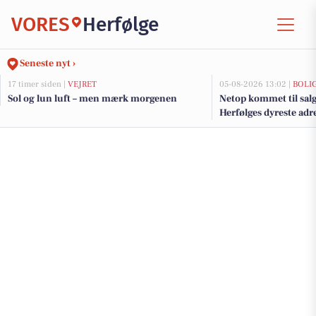
VORES
Herfølge
Seneste nyt ›
17 timer siden |
VEJRET
05-08-2026 13:02 |
BOLI
Sol og lun luft – men mærk morgenen
Netop kommet til salg
Herfølges dyreste adr