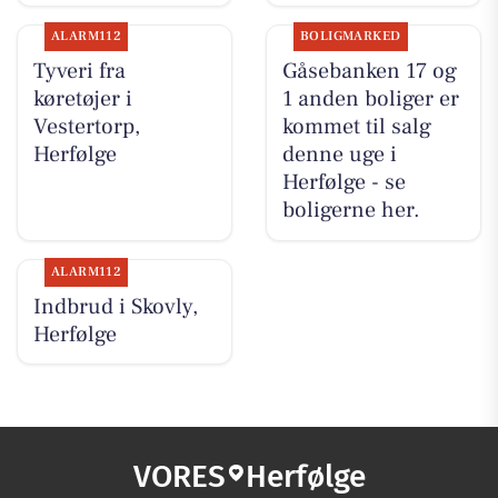
ALARM112
BOLIGMARKED
Tyveri fra
Gåsebanken 17 og
køretøjer i
1 anden boliger er
Vestertorp,
kommet til salg
Herfølge
denne uge i
Herfølge - se
boligerne her.
ALARM112
Indbrud i Skovly,
Herfølge
VORES
Herfølge