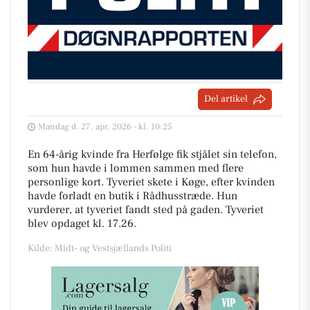
Del artikel
Mandag d. 27. apr. 2026 - kl. 10:25
En 64-årig kvinde fra Herfølge fik stjålet sin telefon,
som hun havde i lommen sammen med flere
personlige kort. Tyveriet skete i Køge, efter kvinden
havde forladt en butik i Rådhusstræde. Hun
vurderer, at tyveriet fandt sted på gaden. Tyveriet
blev opdaget kl. 17.26.
Kilde: Midt- og Vestsjællands Politi