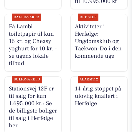
til 10.995.000 kr
DAGLIGVARER
DET SKER
Få Lambi
Aktiviteter i
toiletpapir til kun
Herfølge:
16 kr. og Cheasy
Ungdomsklub og
yoghurt for 10 kr. -
Taekwon-Do i den
se ugens lokale
kommende uge
tilbud
BOLIGMARKED
ALARM112
Stationsvej 12F er
14-årig stoppet på
til salg for kun
ulovlig knallert i
1.695.000 kr.: Se
Herfølge
de billigste boliger
til salg i Herfølge
her