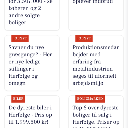
for 3.507.000 - se
oplever indbrud
køberen og 2
andre solgte
boliger
JOBNYT
JOBNYT
Savner du nye
Produktionsmedar
græsgange? - Her
bejder med
er nye ledige
erfaring fra
stillinger i
metalindustrien
Herfølge og
søges til uformelt
omegn
arbejdsmiljø
BILER
BOLIGMARKED
De dyreste biler i
Top 6 over dyreste
Herfølge - Pris op
boliger til salg i
til 1.999.500 kr!
Herfølge. Priser op