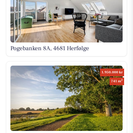
Pogebanken 8A, 4681 Herfølge
1.950.000 kr
2
741 m