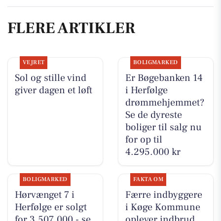
FLERE ARTIKLER
VEJRET
BOLIGMARKED
Sol og stille vind
Er Bøgebanken 14
giver dagen et løft
i Herfølge
drømmehjemmet?
Se de dyreste
boliger til salg nu
for op til
4.295.000 kr
BOLIGMARKED
FAKTA OM
Hørvænget 7 i
Færre indbyggere
Herfølge er solgt
i Køge Kommune
for 3.507.000 - se
oplever indbrud