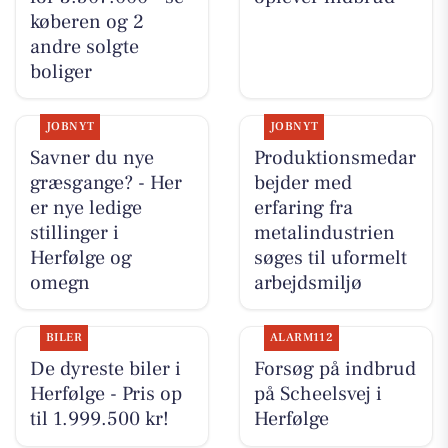
køberen og 2
andre solgte
boliger
JOBNYT
JOBNYT
Savner du nye
Produktionsmedar
græsgange? - Her
bejder med
er nye ledige
erfaring fra
stillinger i
metalindustrien
Herfølge og
søges til uformelt
omegn
arbejdsmiljø
BILER
ALARM112
De dyreste biler i
Forsøg på indbrud
Herfølge - Pris op
på Scheelsvej i
til 1.999.500 kr!
Herfølge