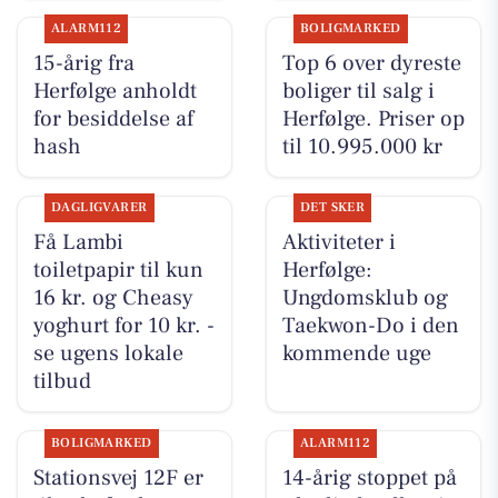
ALARM112
BOLIGMARKED
15-årig fra
Top 6 over dyreste
Herfølge anholdt
boliger til salg i
for besiddelse af
Herfølge. Priser op
hash
til 10.995.000 kr
DAGLIGVARER
DET SKER
Få Lambi
Aktiviteter i
toiletpapir til kun
Herfølge:
16 kr. og Cheasy
Ungdomsklub og
yoghurt for 10 kr. -
Taekwon-Do i den
se ugens lokale
kommende uge
tilbud
BOLIGMARKED
ALARM112
Stationsvej 12F er
14-årig stoppet på