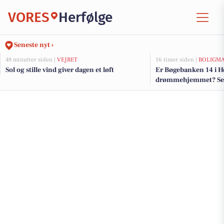
VORES
Herfølge
Seneste nyt ›
48 minutter siden |
VEJRET
16 timer siden |
BOLIGM
Sol og stille vind giver dagen et løft
Er Bøgebanken 14 i H
drømmehjemmet? Se de
salg nu for op til 4.2