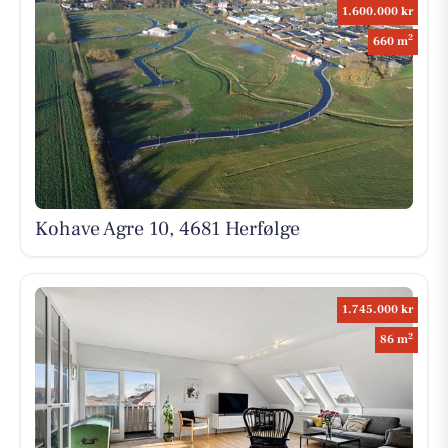
1.600.000 kr
2
660 m
Kohave Agre 10, 4681 Herfølge
1.745.000 kr
2
86 m