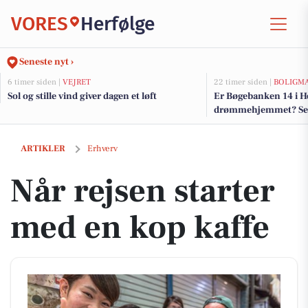
VORES
Herfølge
Seneste nyt ›
6 timer siden |
VEJRET
22 timer siden |
BOLIGM
Sol og stille vind giver dagen et løft
Er Bøgebanken 14 i H
drømmehjemmet? Se de
salg nu for op til 4.2
Når rejsen starter med en kop kaffe
ARTIKLER
Erhverv
Når rejsen starter
med en kop kaffe