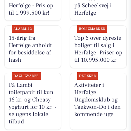
Herfølge - Pris op
på Scheelsvej i
til 1.999.500 kr!
Herfølge
ALARM112
BOLIGMARKED
15-årig fra
Top 6 over dyreste
Herfølge anholdt
boliger til salg i
for besiddelse af
Herfølge. Priser op
hash
til 10.995.000 kr
DAGLIGVARER
DET SKER
Få Lambi
Aktiviteter i
toiletpapir til kun
Herfølge:
16 kr. og Cheasy
Ungdomsklub og
yoghurt for 10 kr. -
Taekwon-Do i den
se ugens lokale
kommende uge
tilbud