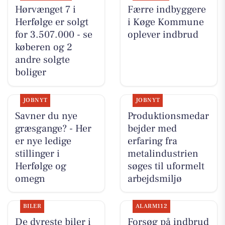
Hørvænget 7 i
Færre indbyggere
Herfølge er solgt
i Køge Kommune
for 3.507.000 - se
oplever indbrud
køberen og 2
andre solgte
boliger
JOBNYT
JOBNYT
Savner du nye
Produktionsmedar
græsgange? - Her
bejder med
er nye ledige
erfaring fra
stillinger i
metalindustrien
Herfølge og
søges til uformelt
omegn
arbejdsmiljø
BILER
ALARM112
De dyreste biler i
Forsøg på indbrud