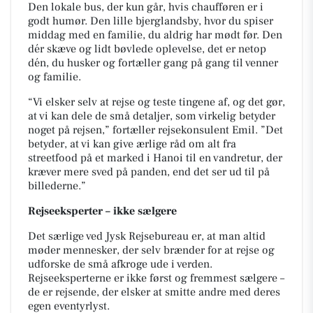
Den lokale bus, der kun går, hvis chaufføren er i
godt humør. Den lille bjerglandsby, hvor du spiser
middag med en familie, du aldrig har mødt før. Den
dér skæve og lidt bøvlede oplevelse, det er netop
dén, du husker og fortæller gang på gang til venner
og familie.
“Vi elsker selv at rejse og teste tingene af, og det gør,
at vi kan dele de små detaljer, som virkelig betyder
noget på rejsen,” fortæller rejsekonsulent Emil. ”Det
betyder, at vi kan give ærlige råd om alt fra
streetfood på et marked i Hanoi til en vandretur, der
kræver mere sved på panden, end det ser ud til på
billederne.”
Rejseeksperter – ikke sælgere
Det særlige ved Jysk Rejsebureau er, at man altid
møder mennesker, der selv brænder for at rejse og
udforske de små afkroge ude i verden.
Rejseeksperterne er ikke først og fremmest sælgere –
de er rejsende, der elsker at smitte andre med deres
egen eventyrlyst.