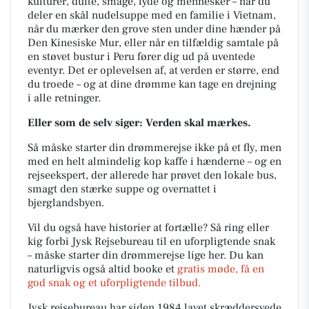
kulturer, dufte, smage, lyde og mennesker – når du
deler en skål nudelsuppe med en familie i Vietnam,
når du mærker den grove sten under dine hænder på
Den Kinesiske Mur, eller når en tilfældig samtale på
en støvet bustur i Peru fører dig ud på uventede
eventyr. Det er oplevelsen af, at verden er større, end
du troede – og at dine drømme kan tage en drejning
i alle retninger.
Eller som de selv siger: Verden skal mærkes.
Så måske starter din drømmerejse ikke på et fly, men
med en helt almindelig kop kaffe i hænderne – og en
rejseekspert, der allerede har prøvet den lokale bus,
smagt den stærke suppe og overnattet i
bjerglandsbyen.
Vil du også have historier at fortælle? Så ring eller
kig forbi Jysk Rejsebureau til en uforpligtende snak
– måske starter din drømmerejse lige her. Du kan
naturligvis også altid booke et
gratis møde, få en
god snak og et uforpligtende tilbud.
Jysk rejsebureau har siden 1984 lavet skræddersyede