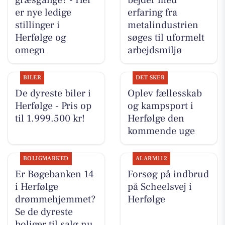
er nye ledige
erfaring fra
stillinger i
metalindustrien
Herfølge og
søges til uformelt
omegn
arbejdsmiljø
BILER
DET SKER
De dyreste biler i
Oplev fællesskab
Herfølge - Pris op
og kampsport i
til 1.999.500 kr!
Herfølge den
kommende uge
BOLIGMARKED
ALARM112
Er Bøgebanken 14
Forsøg på indbrud
i Herfølge
på Scheelsvej i
drømmehjemmet?
Herfølge
Se de dyreste
boliger til salg nu