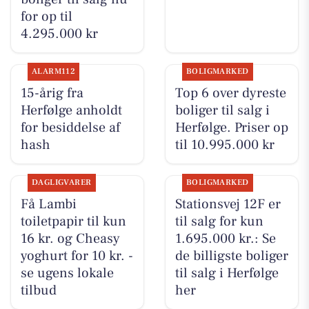
for op til
4.295.000 kr
ALARM112
BOLIGMARKED
15-årig fra
Top 6 over dyreste
Herfølge anholdt
boliger til salg i
for besiddelse af
Herfølge. Priser op
hash
til 10.995.000 kr
DAGLIGVARER
BOLIGMARKED
Få Lambi
Stationsvej 12F er
toiletpapir til kun
til salg for kun
16 kr. og Cheasy
1.695.000 kr.: Se
yoghurt for 10 kr. -
de billigste boliger
se ugens lokale
til salg i Herfølge
tilbud
her