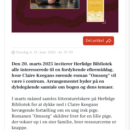
Del artikel
Torsdag d. 13. mar. 2025 - kl. 07:05
Den 20. marts 2025 inviterer Herfølge Bibliotek
alle interesserede til en fordybende eftermiddag,
hvor Claire Keegans rørende roman "Omsorg" vil
være i centrum. Arrangementet byder på en
dybdegående samtale om bogen og dens temaer.
I marts måned samles litteraturelskere på Herfølge
Bibliotek for at dykke ned i Claire Keegans
bevægende fortælling om en ung irsk pige.
Romanen "Omsorg" skildrer livet for en lille pige,
der vokser op i en stor familie, hvor ressourcerne er
knappe.