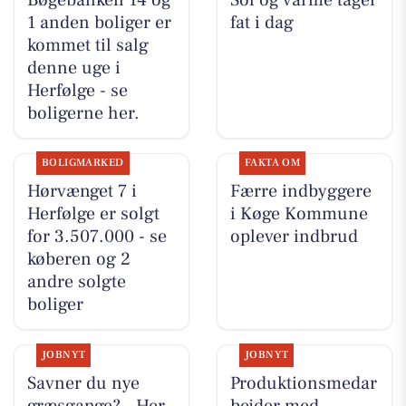
Bøgebanken 14 og
Sol og varme tager
1 anden boliger er
fat i dag
kommet til salg
denne uge i
Herfølge - se
boligerne her.
BOLIGMARKED
FAKTA OM
Hørvænget 7 i
Færre indbyggere
Herfølge er solgt
i Køge Kommune
for 3.507.000 - se
oplever indbrud
køberen og 2
andre solgte
boliger
JOBNYT
JOBNYT
Savner du nye
Produktionsmedar
græsgange? - Her
bejder med