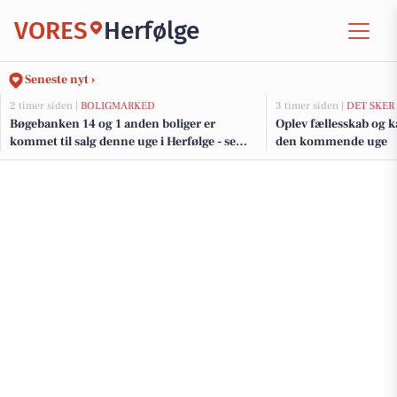
VORES
Herfølge
Seneste nyt ›
2 timer siden |
BOLIGMARKED
3 timer siden |
DET SKER
Bøgebanken 14 og 1 anden boliger er
Oplev fællesskab og k
kommet til salg denne uge i Herfølge - se
den kommende uge
boligerne her.