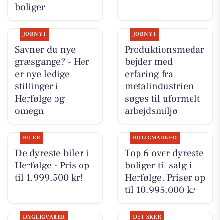
boliger
JOBNYT
JOBNYT
Savner du nye
Produktionsmedar
græsgange? - Her
bejder med
er nye ledige
erfaring fra
stillinger i
metalindustrien
Herfølge og
søges til uformelt
omegn
arbejdsmiljø
BILER
BOLIGMARKED
De dyreste biler i
Top 6 over dyreste
Herfølge - Pris op
boliger til salg i
til 1.999.500 kr!
Herfølge. Priser op
til 10.995.000 kr
DAGLIGVARER
DET SKER