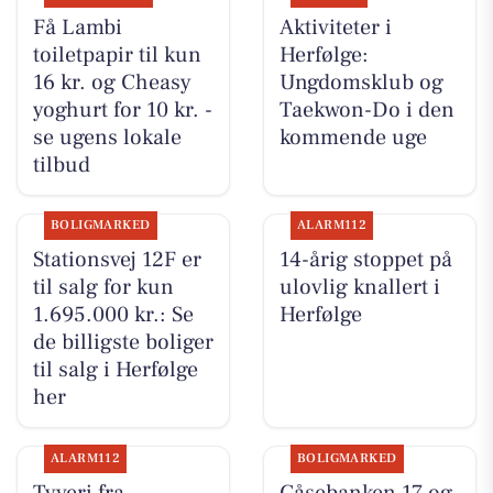
Få Lambi
Aktiviteter i
toiletpapir til kun
Herfølge:
16 kr. og Cheasy
Ungdomsklub og
yoghurt for 10 kr. -
Taekwon-Do i den
se ugens lokale
kommende uge
tilbud
BOLIGMARKED
ALARM112
Stationsvej 12F er
14-årig stoppet på
til salg for kun
ulovlig knallert i
1.695.000 kr.: Se
Herfølge
de billigste boliger
til salg i Herfølge
her
ALARM112
BOLIGMARKED
Tyveri fra
Gåsebanken 17 og