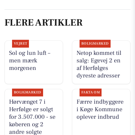
FLERE ARTIKLER
VEJRET
BOLIGMARKED
Sol og lun luft –
Netop kommet til
men mærk
salg: Egevej 2 en
morgenen
af Herfølges
dyreste adresser
BOLIGMARKED
FAKTA OM
Hørvænget 7 i
Færre indbyggere
Herfølge er solgt
i Køge Kommune
for 3.507.000 - se
oplever indbrud
køberen og 2
andre solgte