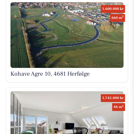
1.600.000 kr
2
660 m
Kohave Agre 10, 4681 Herfølge
1.745.000 kr
2
86 m