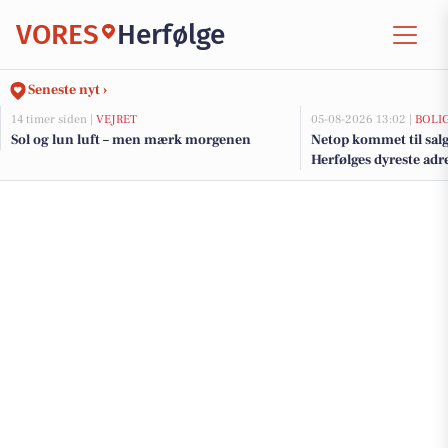
VORES
Herfølge
Seneste nyt ›
14 timer siden |
VEJRET
05-08-2026 13:02 |
BOLI
Sol og lun luft – men mærk morgenen
Netop kommet til salg
Herfølges dyreste adr