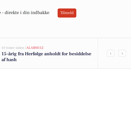
 -
direkte i din indbakke
Tilmeld
10 timer siden |
ALARM112
17 timer siden |
V
‹
›
15-årig fra Herfølge anholdt for besiddelse
Sol på vej, 
af hash