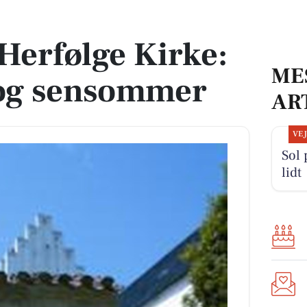
d og sensommer
 Herfølge Kirke:
ME
og sensommer
AR
VE
Sol 
lidt