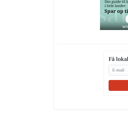
Få loka
Email