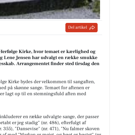
Del artikel
i Herfølge Kirke, hvor temaet er kærlighed og
og Lene Jensen har udvalgt en række smukke
llesskab. Arrangementet finder sted tirsdag den
ølge Kirke bydes der velkommen til sangaften,
e med på skønne sange. Temaet for aftenen er
r lagt op til en stemningsfuld aften med
nkluderer en række udvalgte sange, der passer
tabt er jeg stadig" (nr. 486), efterfulgt af
. 355), "Dansevise" (nr. 471), "Nu falmer skoven
er af med "Marken er mejet, og høet er høstet" (nr.