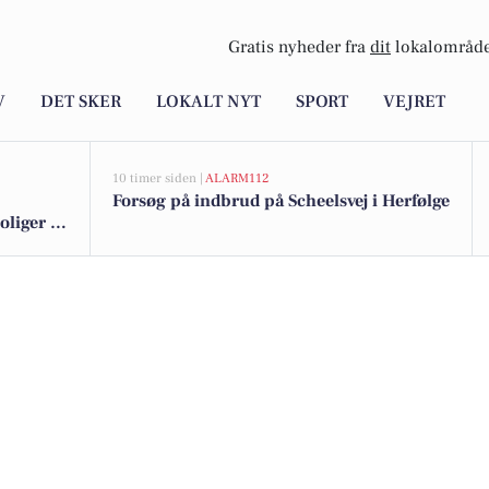
Gratis nyheder fra
dit
lokalområde
V
DET SKER
LOKALT NYT
SPORT
VEJRET
10 timer siden |
ALARM112
Forsøg på indbrud på Scheelsvej i Herfølge
iger til