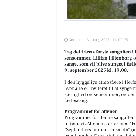
Søndag d. 31. aug. 2025 - kl. 07:05
Tag del i årets første sangaften 
sensommer. Lillian Filtenborg 
sange, som vil blive sunget i fæ
9. september 2025 kl. 19.00.
I den hyggelige atmosfære i Herf
hvor alle er inviteret til at syng
kærlighed og sensommer, og der e
fællessang.
Programmet for aftenen
Programmet for denne sangaften i
til temaet. Aftenen starter med "For
"Septembers himmel er så blå" (nr
trindt om land" (nr. 359) og slutt