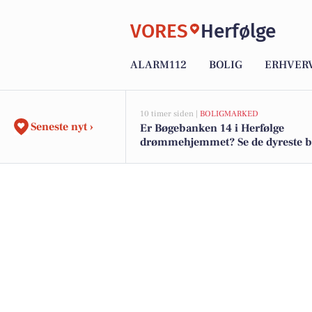
VORES
Herfølge
ALARM112
BOLIG
ERHVER
10 timer siden |
BOLIGMARKED
Seneste nyt ›
Er Bøgebanken 14 i Herfølge
drømmehjemmet? Se de dyreste bol
salg nu for op til 4.295.000 kr