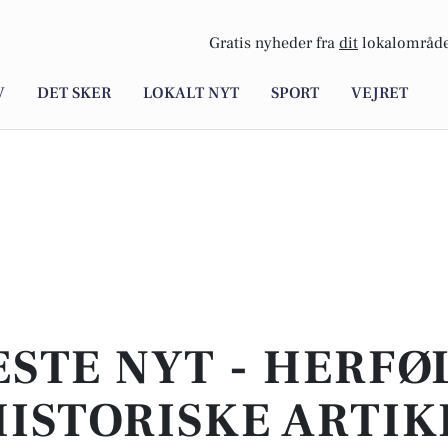
Gratis nyheder fra
dit
lokalområde
V
DET SKER
LOKALT NYT
SPORT
VEJRET
STE NYT - HERFØ
ISTORISKE ARTIK