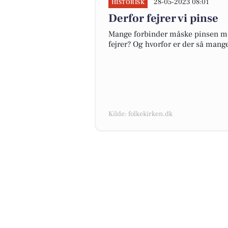
28-05-2023 08:01
HISTORISK
Derfor fejrer vi pinse
Mange forbinder måske pinsen med
fejrer? Og hvorfor er der så mange
Kilde: folkekirken.dk