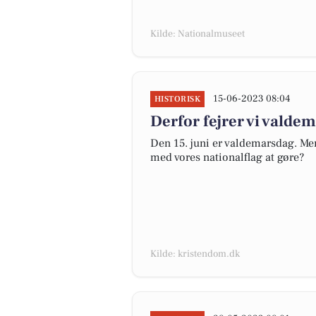
Kilde: Nationalmuseet
15-06-2023 08:04
HISTORISK
Derfor fejrer vi valde
Den 15. juni er valdemarsdag. Men
med vores nationalflag at gøre?
Kilde: kristendom.dk