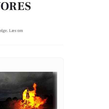
VORES
følge. Læs om