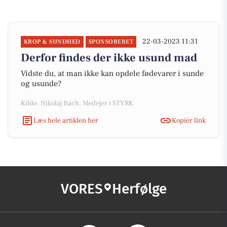
22-03-2023 11:31
KROP & SUNDHED
SPONSORERET
Derfor findes der ikke usund mad
Vidste du, at man ikke kan opdele fødevarer i sunde
og usunde?
Kilde: Nikolaj Bach, Medejer i STYRK
Læs hele artiklen her
Kopiér link
VORES
Herfølge