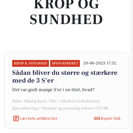
KROP OG
SUNDHED
20-06-2023 17:32
KROP & SUNDHED
SPONSORERET
Sådan bliver du større og stærkere
med de 3 S’er
Det var godt mange S’er i en titel, hvad?
Kilde: Nikolaj Bach // BSc. i Medicin m/Industriel
Specialisering // Medejer og personlig træner i STYRK
Læs hele artiklen her
Kopiér link