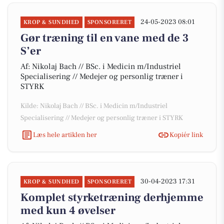
24-05-2023 08:01
KROP & SUNDHED
SPONSORERET
Gør træning til en vane med de 3
S’er
Af: Nikolaj Bach // BSc. i Medicin m/Industriel
Specialisering // Medejer og personlig træner i
STYRK
Kilde: Nikolaj Bach // BSc. i Medicin m/Industriel
Specialisering // Medejer og personlig træner i STYRK
Læs hele artiklen her
Kopiér link
30-04-2023 17:31
KROP & SUNDHED
SPONSORERET
Komplet styrketræning derhjemme
med kun 4 øvelser