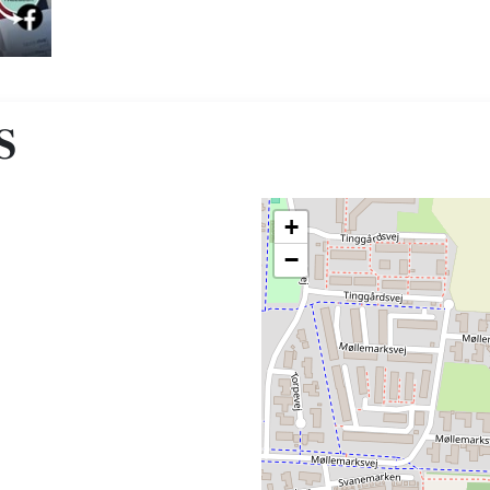
S
+
−