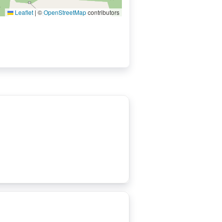
Leaflet
|
©
OpenStreetMap
contributors