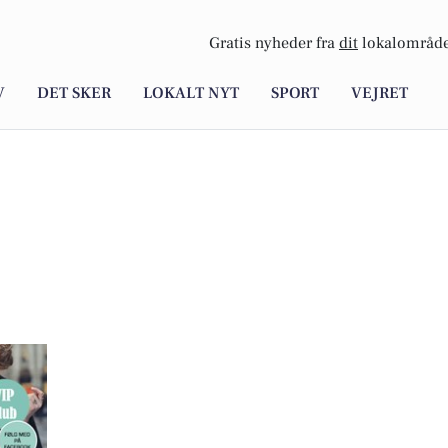
Gratis nyheder fra
dit
lokalområde
V
DET SKER
LOKALT NYT
SPORT
VEJRET