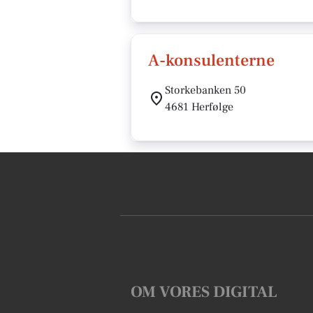
A-konsulenterne
Storkebanken 50
4681 Herfølge
OM VORES DIGITAL