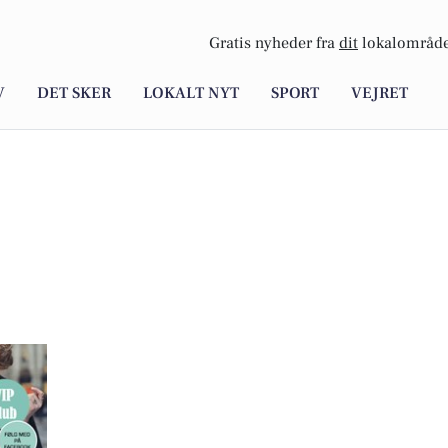
Gratis nyheder fra
dit
lokalområde
V
DET SKER
LOKALT NYT
SPORT
VEJRET