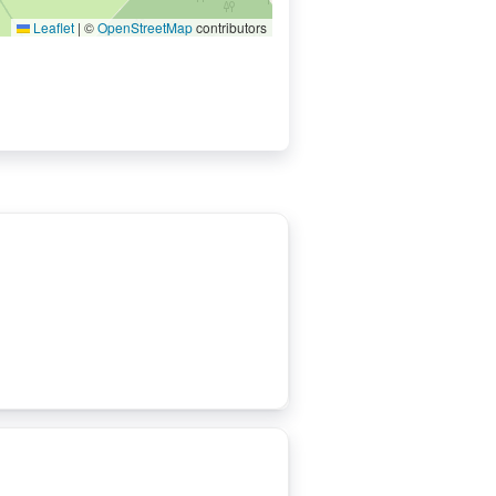
Leaflet
|
©
OpenStreetMap
contributors