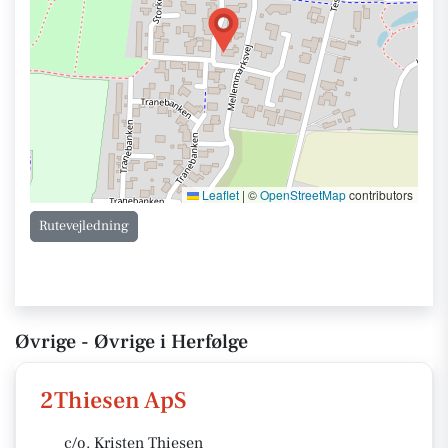
Leaflet
|
©
OpenStreetMap
contributors
Rutevejledning
Øvrige - Øvrige i Herfølge
2Thiesen ApS
c/o. Kristen Thiesen