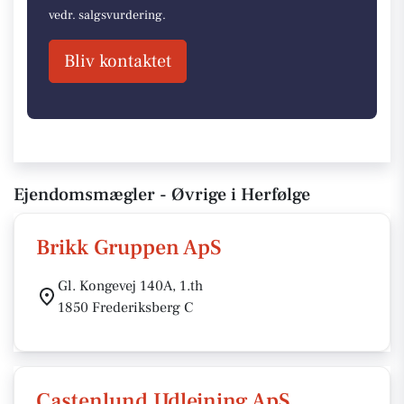
vedr. salgsvurdering.
Bliv kontaktet
Ejendomsmægler - Øvrige i Herfølge
Brikk Gruppen ApS
Gl. Kongevej 140A, 1.th
1850 Frederiksberg C
Castenlund Udlejning ApS