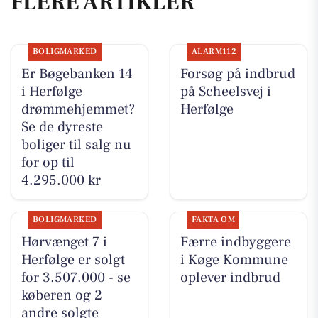
FLERE ARTIKLER
BOLIGMARKED
ALARM112
Er Bøgebanken 14
Forsøg på indbrud
i Herfølge
på Scheelsvej i
drømmehjemmet?
Herfølge
Se de dyreste
boliger til salg nu
for op til
4.295.000 kr
BOLIGMARKED
FAKTA OM
Hørvænget 7 i
Færre indbyggere
Herfølge er solgt
i Køge Kommune
for 3.507.000 - se
oplever indbrud
køberen og 2
andre solgte