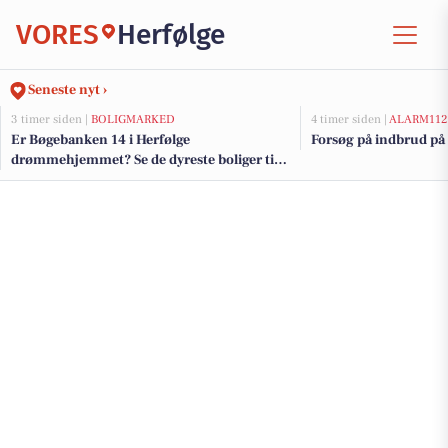
VORES
Herfølge
Seneste nyt ›
3 timer siden |
BOLIGMARKED
4 timer siden |
ALARM112
Er Bøgebanken 14 i Herfølge
Forsøg på indbrud på 
drømmehjemmet? Se de dyreste boliger til
salg nu for op til 4.295.000 kr