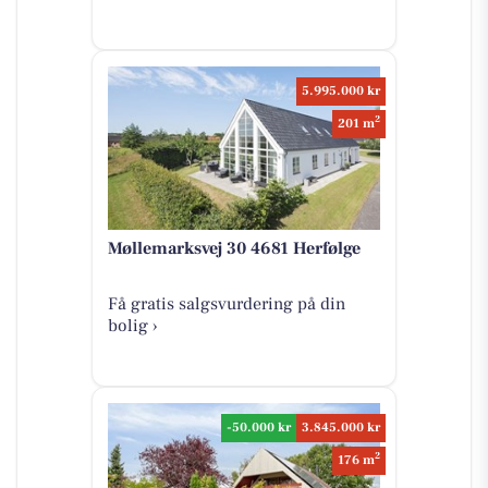
5.995.000 kr
2
201 m
Møllemarksvej 30 4681 Herfølge
Få gratis salgsvurdering på din
bolig ›
-50.000 kr
3.845.000 kr
2
176 m