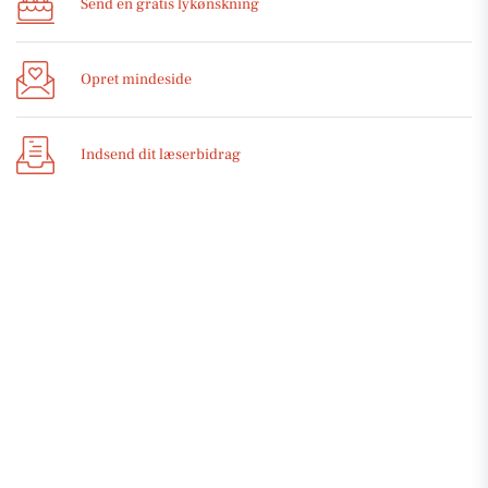
Send en gratis lykønskning
Opret mindeside
Indsend dit læserbidrag