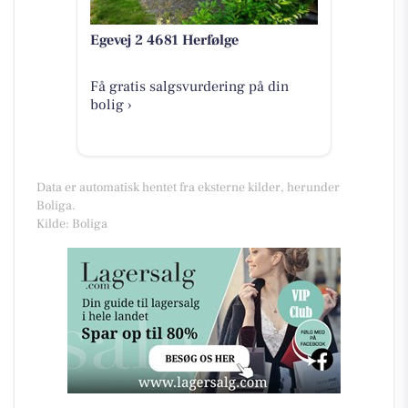
Egevej 2 4681 Herfølge
Få gratis salgsvurdering på din
bolig ›
Data er automatisk hentet fra eksterne kilder, herunder
Boliga.
Kilde: Boliga