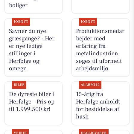
boliger
JOBNYT
JOBNYT
Savner du nye
Produktionsmedar
græsgange? - Her
bejder med
er nye ledige
erfaring fra
stillinger i
metalindustrien
Herfølge og
søges til uformelt
omegn
arbejdsmiljø
BILER
ALARM112
De dyreste biler i
15-årig fra
Herfølge - Pris op
Herfølge anholdt
til 1.999.500 kr!
for besiddelse af
hash
VEJRET
DAGLIGVARER