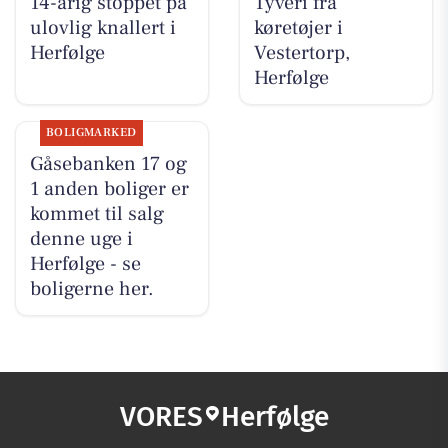
14-årig stoppet på
Tyveri fra
ulovlig knallert i
køretøjer i
Herfølge
Vestertorp,
Herfølge
BOLIGMARKED
Gåsebanken 17 og
1 anden boliger er
kommet til salg
denne uge i
Herfølge - se
boligerne her.
VORES
Herfølge