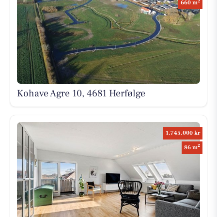
2
660 m
Kohave Agre 10, 4681 Herfølge
1.745.000 kr
2
86 m