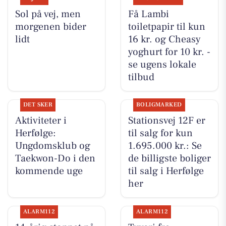
Sol på vej, men
Få Lambi
morgenen bider
toiletpapir til kun
lidt
16 kr. og Cheasy
yoghurt for 10 kr. -
se ugens lokale
tilbud
DET SKER
BOLIGMARKED
Aktiviteter i
Stationsvej 12F er
Herfølge:
til salg for kun
Ungdomsklub og
1.695.000 kr.: Se
Taekwon-Do i den
de billigste boliger
kommende uge
til salg i Herfølge
her
ALARM112
ALARM112