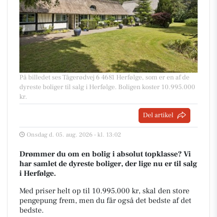
På billedet ses Tågerødvej 6 4681 Herfølge, som er en af de
dyreste boliger til salg i Herfølge. Boligen koster 10.995.000
kr.
Del artikel
Onsdag d. 05. aug. 2026 - kl. 13:02
Drømmer du om en bolig i absolut topklasse? Vi
har samlet de dyreste boliger, der lige nu er til salg
i Herfølge.
Med priser helt op til 10.995.000 kr, skal den store
pengepung frem, men du får også det bedste af det
bedste.