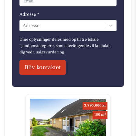
Adresse *
Adresse
Dine oplysninger deles med op til tre lokale
ejendomsmæglere, som efterfølgende vil kontakte
dig vedr. salgsvurdering.
Bliv kontaktet
3.795.000 kr
2
180 m