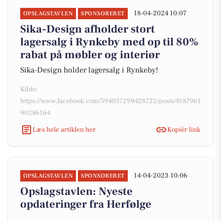
18-04-2024 10:07
OPSLAGSTAVLEN
SPONSORERET
Sika-Design afholder stort
lagersalg i Rynkeby med op til 80%
rabat på møbler og interiør
Sika-Design holder lagersalg i Rynkeby!
Kilde:
https://www.facebook.com/594037299428722/posts/8187961
90286164
Læs hele artiklen her
Kopiér link
14-04-2023 10:06
OPSLAGSTAVLEN
SPONSORERET
Opslagstavlen: Nyeste
opdateringer fra Herfølge