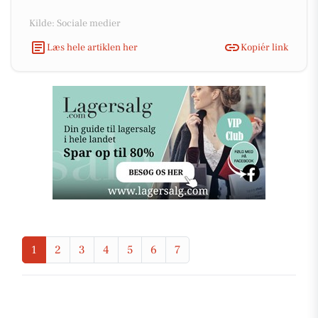
Kilde: Sociale medier
Læs hele artiklen her
Kopiér link
1
2
3
4
5
6
7