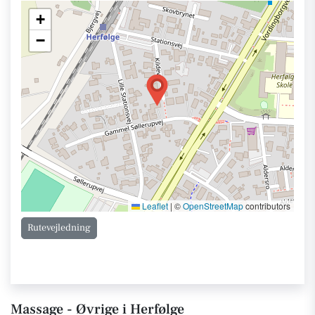
+
−
Leaflet
|
©
OpenStreetMap
contributors
Rutevejledning
Massage - Øvrige i Herfølge