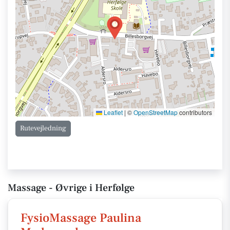
Leaflet
|
©
OpenStreetMap
contributors
Rutevejledning
Massage - Øvrige i Herfølge
FysioMassage Paulina