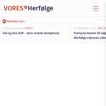
VORES
Herfølge
Seneste nyt ›
23 timer siden |
VEJRET
05-08-2026 13:02 |
BOLI
Sol og lun luft – men mærk morgenen
Netop kommet til salg
Herfølges dyreste adr