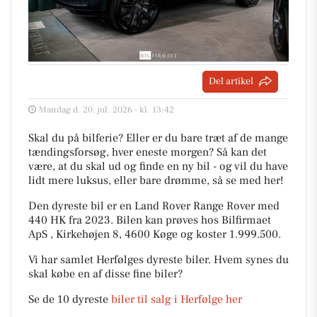
Del artikel
Mandag d. 20. jul. 2026 - kl. 13:42
Skal du på bilferie? Eller er du bare træt af de mange
tændingsforsøg, hver eneste morgen? Så kan det
være, at du skal ud og finde en ny bil - og vil du have
lidt mere luksus, eller bare drømme, så se med her!
Den dyreste bil er en Land Rover Range Rover med
440 HK fra 2023. Bilen kan prøves hos Bilfirmaet
ApS , Kirkehøjen 8, 4600 Køge og koster 1.999.500.
Vi har samlet Herfølges dyreste biler. Hvem synes du
skal købe en af disse fine biler?
Se de 10 dyreste
biler til salg i Herfølge her