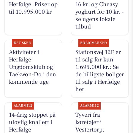
Herfølge. Priser op
16 kr. og Cheasy
til 10.995.000 kr
yoghurt for 10 kr. -
se ugens lokale
tilbud
DET SKER
BOLIGMARKED
Aktiviteter i
Stationsvej 12F er
Herfølge:
til salg for kun
Ungdomsklub og
1.695.000 kr.: Se
Taekwon-Do i den
de billigste boliger
kommende uge
til salg i Herfølge
her
ALARM112
ALARM112
14-årig stoppet på
Tyveri fra
ulovlig knallert i
køretøjer i
Herfølge
Vestertorp,