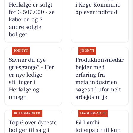
Herfølge er solgt
i Køge Kommune
for 3.507.000 - se
oplever indbrud
køberen og 2
andre solgte
boliger
JOBNYT
JOBNYT
Savner du nye
Produktionsmedar
græsgange? - Her
bejder med
er nye ledige
erfaring fra
stillinger i
metalindustrien
Herfølge og
søges til uformelt
omegn
arbejdsmiljø
BOLIGMARKED
DAGLIGVARER
Top 6 over dyreste
Få Lambi
boliger til salg i
toiletpapir til kun