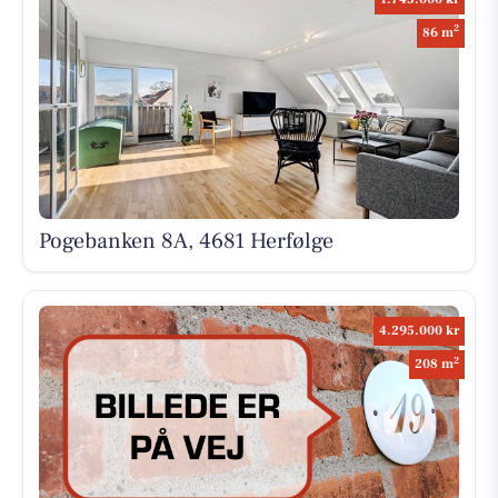
2
86 m
Pogebanken 8A, 4681 Herfølge
4.295.000 kr
2
208 m