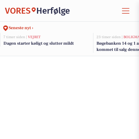
VORES
Herfølge
Seneste nyt ›
7 timer siden |
VEJRET
23 timer siden |
BOLIGM
Dagen starter køligt og slutter mildt
Bøgebanken 14 og 1 a
kommet til salg denne 
boligerne her.