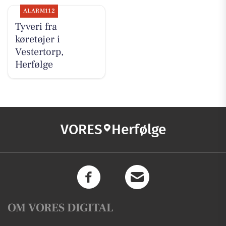
ALARM112
Tyveri fra
køretøjer i
Vestertorp,
Herfølge
VORES
Herfølge
OM VORES DIGITAL