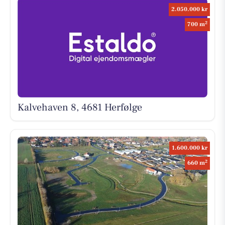
2.050.000 kr
2
700 m
Kalvehaven 8, 4681 Herfølge
1.600.000 kr
2
660 m