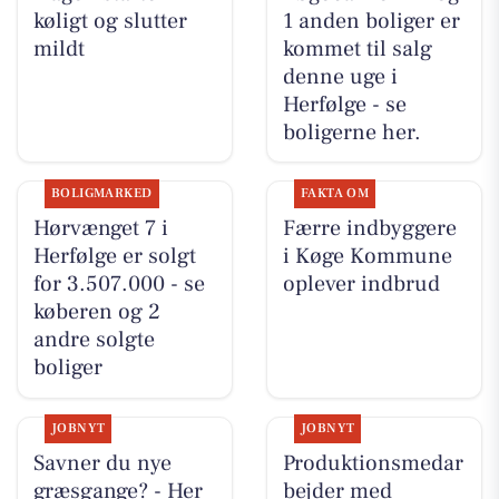
køligt og slutter
1 anden boliger er
mildt
kommet til salg
denne uge i
Herfølge - se
boligerne her.
BOLIGMARKED
FAKTA OM
Hørvænget 7 i
Færre indbyggere
Herfølge er solgt
i Køge Kommune
for 3.507.000 - se
oplever indbrud
køberen og 2
andre solgte
boliger
JOBNYT
JOBNYT
Savner du nye
Produktionsmedar
græsgange? - Her
bejder med