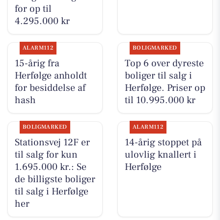
for op til
4.295.000 kr
ALARM112
BOLIGMARKED
15-årig fra
Top 6 over dyreste
Herfølge anholdt
boliger til salg i
for besiddelse af
Herfølge. Priser op
hash
til 10.995.000 kr
BOLIGMARKED
ALARM112
Stationsvej 12F er
14-årig stoppet på
til salg for kun
ulovlig knallert i
1.695.000 kr.: Se
Herfølge
de billigste boliger
til salg i Herfølge
her