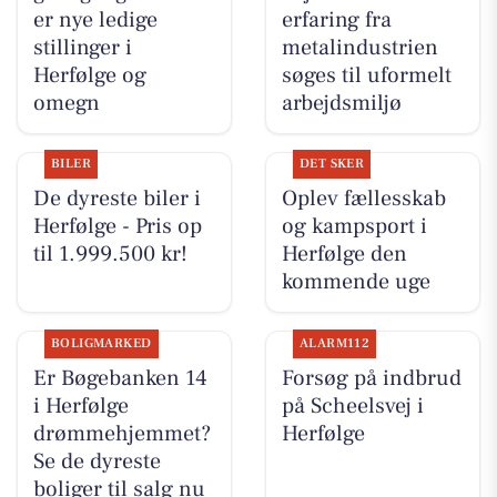
er nye ledige
erfaring fra
stillinger i
metalindustrien
Herfølge og
søges til uformelt
omegn
arbejdsmiljø
BILER
DET SKER
De dyreste biler i
Oplev fællesskab
Herfølge - Pris op
og kampsport i
til 1.999.500 kr!
Herfølge den
kommende uge
BOLIGMARKED
ALARM112
Er Bøgebanken 14
Forsøg på indbrud
i Herfølge
på Scheelsvej i
drømmehjemmet?
Herfølge
Se de dyreste
boliger til salg nu