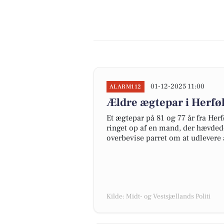
01-12-2025 11:00
ALARM112
Ældre ægtepar i Herføl
Et ægtepar på 81 og 77 år fra Herf
ringet op af en mand, der hævdede
overbevise parret om at udlevere 
Kilde: Midt- og Vestsjællands Politi