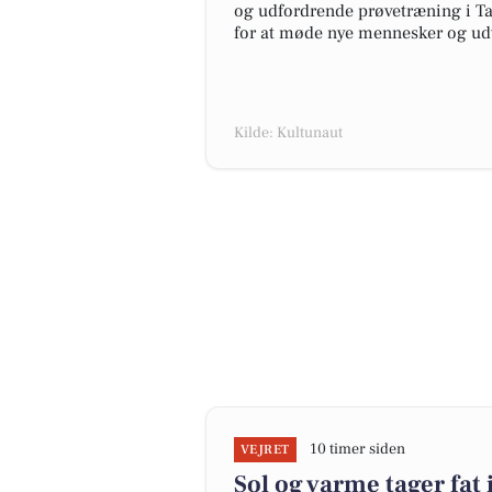
og udfordrende prøvetræning i T
for at møde nye mennesker og udv
Kilde: Kultunaut
10 timer siden
VEJRET
Sol og varme tager fat 