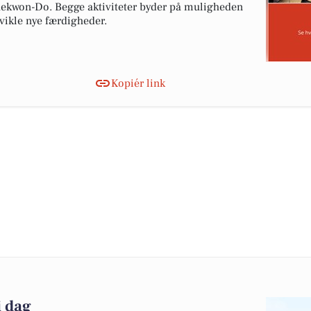
aekwon-Do. Begge aktiviteter byder på muligheden
ikle nye færdigheder.
Kopiér link
i dag