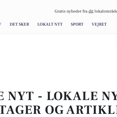
Gratis nyheder fra
dit
lokalområde
V
DET SKER
LOKALT NYT
SPORT
VEJRET
E NYT - LOKALE N
TAGER OG ARTIKL