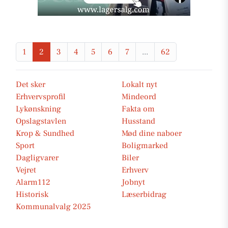
1
2
3
4
5
6
7
...
62
Det sker
Lokalt nyt
Erhvervsprofil
Mindeord
Lykønskning
Fakta om
Opslagstavlen
Husstand
Krop & Sundhed
Mød dine naboer
Sport
Boligmarked
Dagligvarer
Biler
Vejret
Erhverv
Alarm112
Jobnyt
Historisk
Læserbidrag
Kommunalvalg 2025