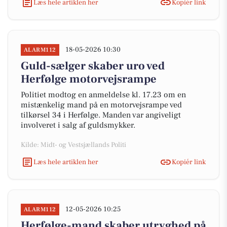
Læs hele artiklen her
Kopiér link
18-05-2026 10:30
ALARM112
Guld-sælger skaber uro ved
Herfølge motorvejsrampe
Politiet modtog en anmeldelse kl. 17.23 om en
mistænkelig mand på en motorvejsrampe ved
tilkørsel 34 i Herfølge. Manden var angiveligt
involveret i salg af guldsmykker.
Kilde: Midt- og Vestsjællands Politi
Læs hele artiklen her
Kopiér link
12-05-2026 10:25
ALARM112
Herfølge-mand skaber utryghed på