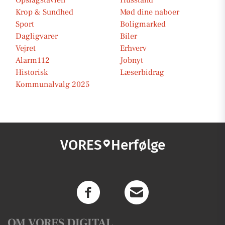
Opslagstavlen
Husstand
Krop & Sundhed
Mød dine naboer
Sport
Boligmarked
Dagligvarer
Biler
Vejret
Erhverv
Alarm112
Jobnyt
Historisk
Læserbidrag
Kommunalvalg 2025
VORES
Herfølge
OM VORES DIGITAL