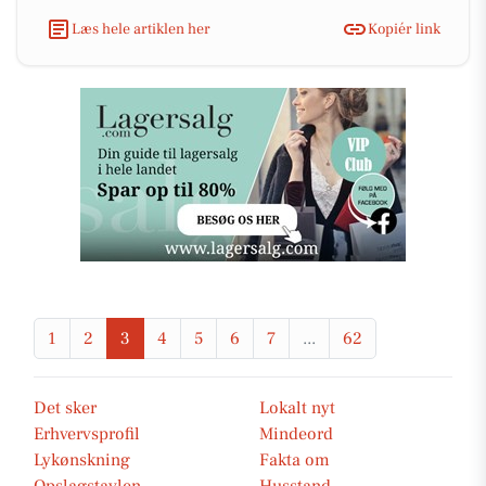
Læs hele artiklen her
Kopiér link
1
2
3
4
5
6
7
...
62
Det sker
Lokalt nyt
Erhvervsprofil
Mindeord
Lykønskning
Fakta om