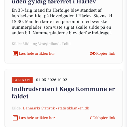
uden gyldig førerret i Hårlev
En 33-årig mand fra Herfølge blev standset af
færdselspolitiet på Hovedgaden i Hårlev, Stevns, kl.
18.30. Manden kørte i en personbil med svenske
nummerplader, som viste sig at skulle sidde på en
anden bil. Nummerpladerne blev derfor inddraget.
Kilde: Midt- og Vestsjællands Politi
Læs hele artiklen her
Kopiér link
01-05-2026 10:02
FAKTA OM
Indbrudsraten i Køge Kommune er
faldet
Kilde:
Danmarks Statistik - statistikbanken.dk
Læs hele artiklen her
Kopiér link