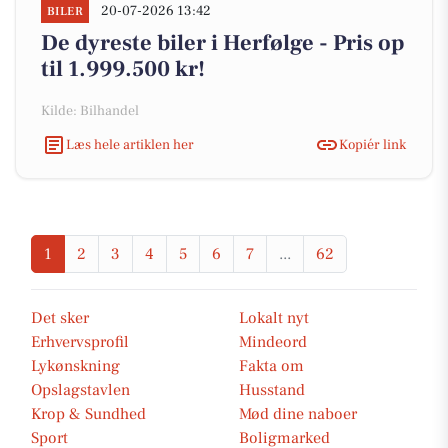
20-07-2026 13:42
BILER
De dyreste biler i Herfølge - Pris op
til 1.999.500 kr!
Kilde: Bilhandel
Læs hele artiklen her
Kopiér link
1
2
3
4
5
6
7
...
62
Det sker
Lokalt nyt
Erhvervsprofil
Mindeord
Lykønskning
Fakta om
Opslagstavlen
Husstand
Krop & Sundhed
Mød dine naboer
Sport
Boligmarked