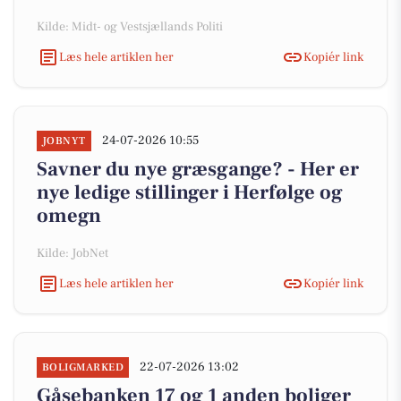
Kilde: Midt- og Vestsjællands Politi
Læs hele artiklen her
Kopiér link
24-07-2026 10:55
JOBNYT
Savner du nye græsgange? - Her er
nye ledige stillinger i Herfølge og
omegn
Kilde: JobNet
Læs hele artiklen her
Kopiér link
22-07-2026 13:02
BOLIGMARKED
Gåsebanken 17 og 1 anden boliger