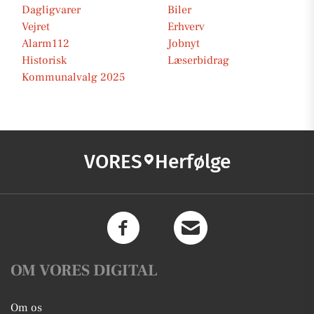
Dagligvarer
Biler
Vejret
Erhverv
Alarm112
Jobnyt
Historisk
Læserbidrag
Kommunalvalg 2025
VORES
Herfølge
OM VORES DIGITAL
Om os