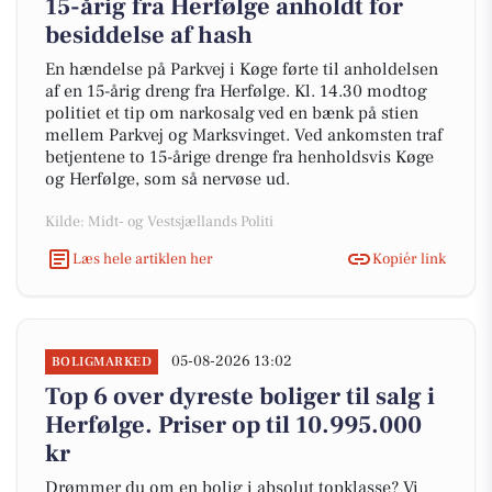
15-årig fra Herfølge anholdt for
besiddelse af hash
En hændelse på Parkvej i Køge førte til anholdelsen
af en 15-årig dreng fra Herfølge. Kl. 14.30 modtog
politiet et tip om narkosalg ved en bænk på stien
mellem Parkvej og Marksvinget. Ved ankomsten traf
betjentene to 15-årige drenge fra henholdsvis Køge
og Herfølge, som så nervøse ud.
Kilde: Midt- og Vestsjællands Politi
Læs hele artiklen her
Kopiér link
05-08-2026 13:02
BOLIGMARKED
Top 6 over dyreste boliger til salg i
Herfølge. Priser op til 10.995.000
kr
Drømmer du om en bolig i absolut topklasse? Vi