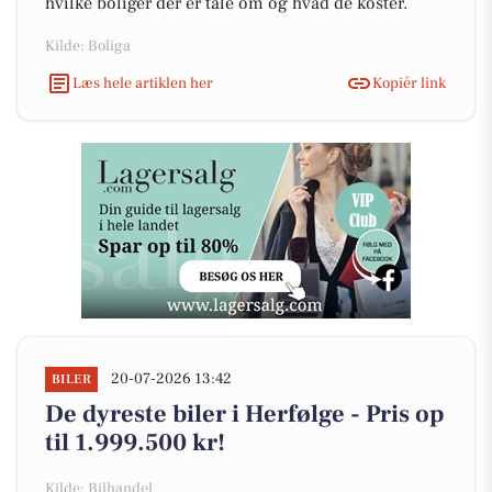
hvilke boliger der er tale om og hvad de koster.
Kilde: Boliga
Læs hele artiklen her
Kopiér link
20-07-2026 13:42
BILER
De dyreste biler i Herfølge - Pris op
til 1.999.500 kr!
Kilde: Bilhandel