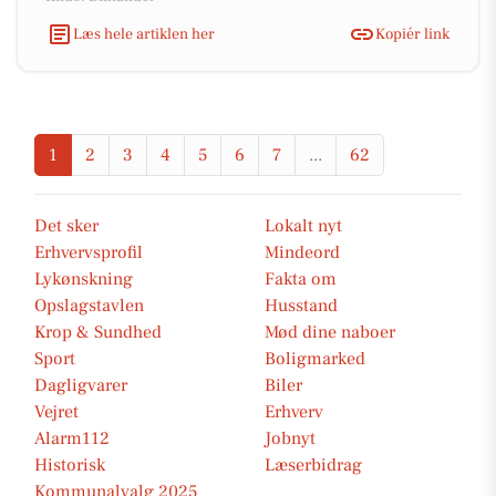
Læs hele artiklen her
Kopiér link
1
2
3
4
5
6
7
...
62
Det sker
Lokalt nyt
Erhvervsprofil
Mindeord
Lykønskning
Fakta om
Opslagstavlen
Husstand
Krop & Sundhed
Mød dine naboer
Sport
Boligmarked
Dagligvarer
Biler
Vejret
Erhverv
Alarm112
Jobnyt
Historisk
Læserbidrag
Kommunalvalg 2025